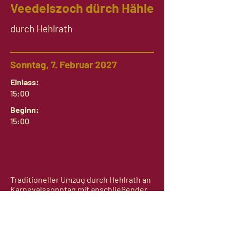
Veedelszoch dürch Hähle
durch Hehlrath
Sonntag, 7. Februar 2027
Einlass:
15:00
Beginn:
15:00
Tickets kaufen
Traditioneller Umzug durch Hehlrath an
Karnevalssonntag mit anschließender
After-Zoch-Party im Glaspalast.