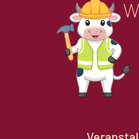
W
Veransta