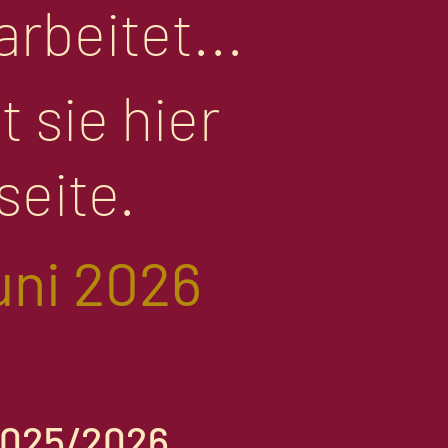
rbeitet...
 sie hier
eite.
uni 2026
2025/2026