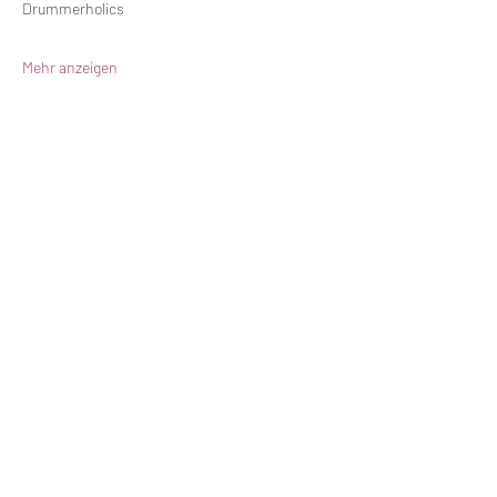
Drummerholics
Mehr anzeigen
Diese Veranstaltung teilen
©
2021-2026
KG Ulk 1897 Hehlrath e.V.
Impressum / Datenschutz
KG ULK 1897 Hehlrath e.V.
Eiche 39
52249 Eschweiler