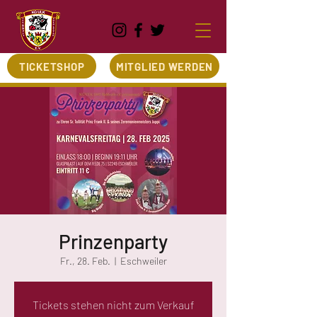
TICKETSHOP
MITGLIED WERDEN
Prinzenparty
Fr., 28. Feb.
  |  
Eschweiler
Tickets stehen nicht zum Verkauf