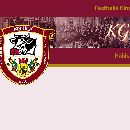
Festhalle Kin
KG 
Hähle