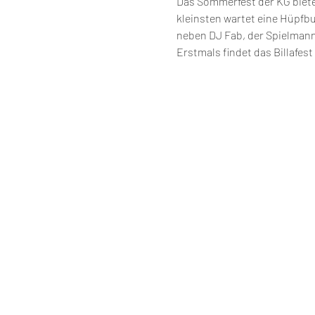
Das Sommerfest der KG bietet
kleinsten wartet eine Hüpfb
neben DJ Fab, der Spielmann
Erstmals findet das Billafest