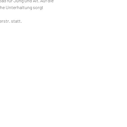
ß für Jung und Alt. Auf die 
he Unterhaltung sorgt 
rstr. statt.