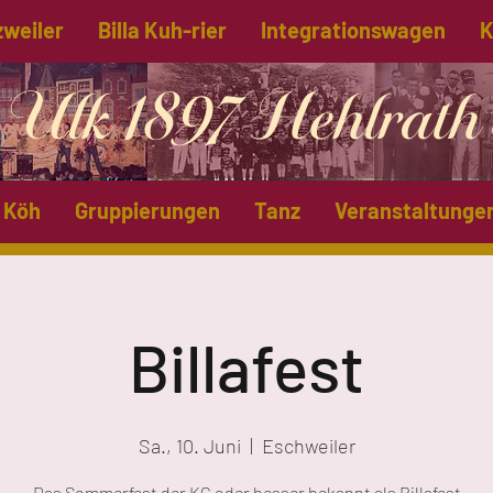
zweiler
Billa Kuh-rier
Integrationswagen
K
Ulk 1897 Hehlrath 
 Köh
Gruppierungen
Tanz
Veranstaltunge
Billafest
Sa., 10. Juni
  |  
Eschweiler
Das Sommerfest der KG oder besser bekannt als Billafest