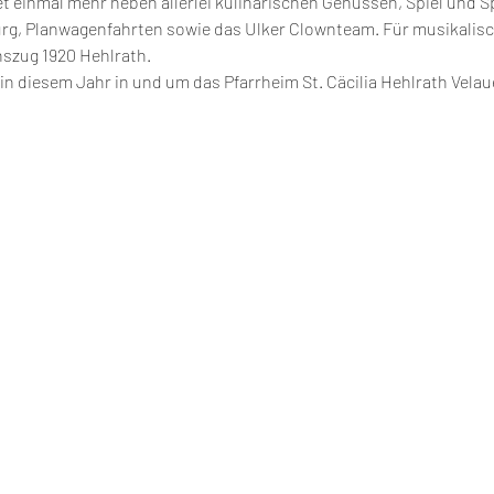
 einmal mehr neben allerlei kulinarischen Genüssen, Spiel und Spa
urg, Planwagenfahrten sowie das Ulker Clownteam. Für musikalisc
szug 1920 Hehlrath.
 in diesem Jahr in und um das Pfarrheim St. Cäcilia Hehlrath Velaue