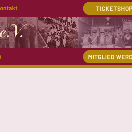
ontakt
TICKETSHO
Anmelden
e.V.
n
MITGLIED WER